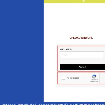
Nu när du har din MAC-adress eller app-ID, byt till en dator eller sm