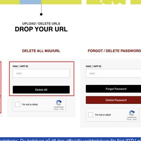
artphone. Du behöver gå till den officiella webbplatsen för Net IPTV p