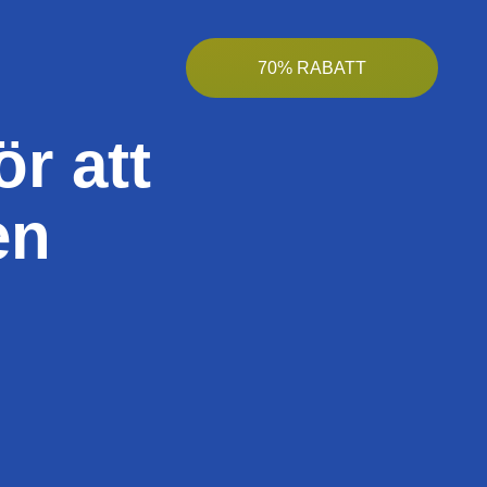
70% RABATT
r att
en